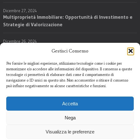
Dicembre 27, 2024
Multiproprietà Immobiliare: Opportunità di Investimento e
Strategie di Valorizzazione
Dicembre 26, 2024
Nuove Regole per l’Imposta su Successioni e Donazioni:
Gestisci Consenso
Opportunità e Rischi per Agenti, Investitori e Sviluppatori
Immobiliari
Per fornire le migliori esperienze, utilizziamo tecnologie come i cookie per
memorizzare e/o accedere alle informazioni del dispositivo. Il consenso a queste
tecnologie ci permetterà di elaborare dati come il comportamento di
navigazione o ID unici su questo sito. Non acconsentire o ritirare il consenso
può influire negativamente su alcune caratteristiche e funzioni.
Accetta
Nega
Visualizza le preferenze
Copyright © 2025 Forensia srl P.I. 02925160612