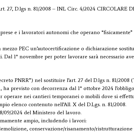
; Art. 27, D.lgs n. 81/2008 – INL Circ. 4/2024 CIRCOLARE 
imprese e i lavoratori autonomi che operano “fisicamente”
 a mezzo PEC un’autocertificazione o dichiarazione sostitu
sti. Dal 1° novembre per poter lavorare sarà necessario av
decreto PNRR”) nel sostituire l’art. 27 del D.lgs n. 81/2008 
 , ha previsto con decorrenza dal 1° ottobre 2024 l’obbligo
er operare nei cantieri temporanei o mobili dove si effett
’ampio elenco contenuto nell’All. X del D.Lgs. n. 81/2008.
18/09/2024 del Ministero del lavoro.
remamente ampio, includendo i lavori:
demolizione, conservazione/risanamento/ristrutturazione