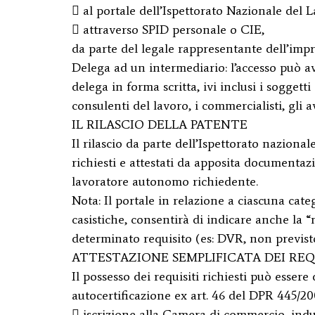
 al portale dell’Ispettorato Nazionale del 
 attraverso SPID personale o CIE,
da parte del legale rappresentante dell’imp
Delega ad un intermediario: l’accesso può a
delega in forma scritta, ivi inclusi i soggetti 
consulenti del lavoro, i commercialisti, gli a
IL RILASCIO DELLA PATENTE
Il rilascio da parte dell’Ispettorato naziona
richiesti e attestati da apposita documentaz
lavoratore autonomo richiedente.
Nota: Il portale in relazione a ciascuna cate
casistiche, consentirà di indicare anche la “
determinato requisito (es: DVR, non previsto
ATTESTAZIONE SEMPLIFICATA DEI REQ
Il possesso dei requisiti richiesti può esser
autocertificazione ex art. 46 del DPR 445/20
 iscrizione alla Camera di commercio, indus