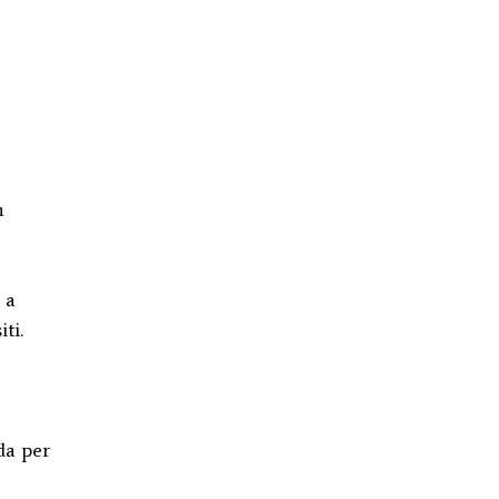
n
 a
ti.
da per