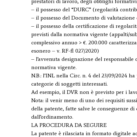
prestatori di lavoro, degli obblighi formativi
– il possesso del “DURC” (regolarità contribu
– il possesso del Documento di valutazione d
– il possesso della certificazione di regolarità 
previsti dalla normativa vigente (appalti/sub
complessivo annuo > €. 200.000 caratterizzat
esonero – v. RF-fl 027/2020)
– l’avvenuta designazione del responsabile de
normativa vigente.
N.B.: l’INL nella Circ. n. 4 del 23/09/2024 ha 
categorie di soggetti interessati.
Ad esempio, il DVR non è previsto per i lavo
Nota: il venir meno di uno dei requisiti sus
della patente, fatte salve le conseguenze di 
dall’ordinamento.
LA PROCEDURA DA SEGUIRE
La patente è rilasciata in formato digitale 