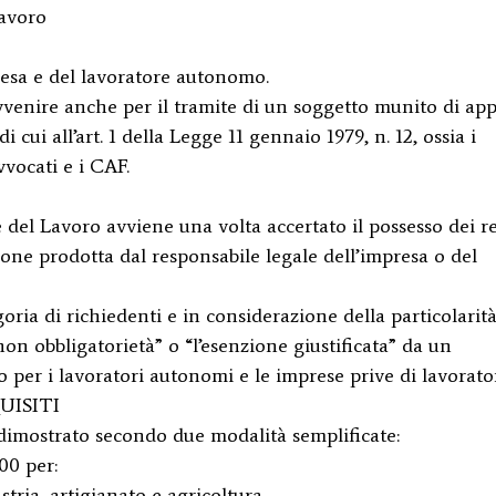
Lavoro
resa e del lavoratore autonomo.
vvenire anche per il tramite di un soggetto munito di app
di cui all’art. 1 della Legge 11 gennaio 1979, n. 12, ossia i
vvocati e i CAF.
le del Lavoro avviene una volta accertato il possesso dei re
ione prodotta dal responsabile legale dell’impresa o del
goria di richiedenti e in considerazione della particolarità
non obbligatorietà” o “l’esenzione giustificata” da un
 per i lavoratori autonomi e le imprese prive di lavorator
UISITI
e dimostrato secondo due modalità semplificate:
00 per:
tria, artigianato e agricoltura,