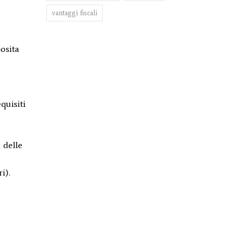
vantaggi fiscali
osita
quisiti
 delle
i).