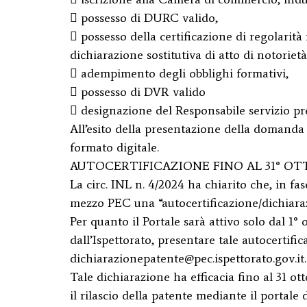
 possesso di DURC valido,
 possesso della certificazione di regolarità 
dichiarazione sostitutiva di atto di notorietà
 adempimento degli obblighi formativi,
 possesso di DVR valido
 designazione del Responsabile servizio p
All’esito della presentazione della domanda s
formato digitale.
AUTOCERTIFICAZIONE FINO AL 31° O
La circ. INL n. 4/2024 ha chiarito che, in f
mezzo PEC una “autocertificazione/dichiarazio
Per quanto il Portale sarà attivo solo dal 1° 
dall’Ispettorato, presentare tale autocertific
dichiarazionepatente@pec.ispettorato.gov.it.
Tale dichiarazione ha efficacia fino al 31 o
il rilascio della patente mediante il portale