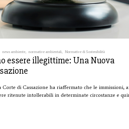
,
news ambiente
,
normative ambientali
,
Normative di Sostenibilità
no essere illegittime: Una Nuova
ssazione
la Corte di Cassazione ha riaffermato che le immissioni, 
ere ritenute intollerabili in determinate circostanze e qui