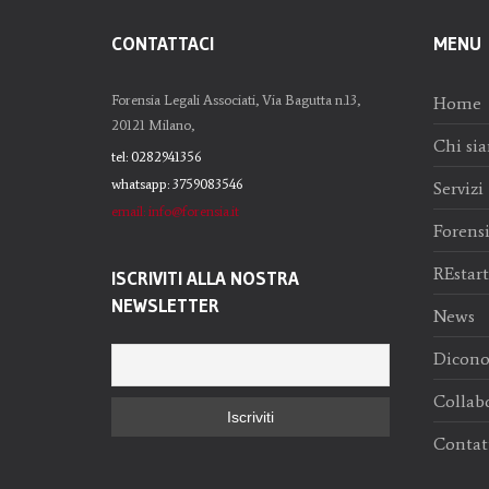
CONTATTACI
MENU
Forensia Legali Associati, Via Bagutta n.13,
Home
20121 Milano,
Chi si
tel: 0282941356
whatsapp: 3759083546
Servizi
email: info@forensia.it
Forens
REstar
ISCRIVITI ALLA NOSTRA
NEWSLETTER
News
Dicono
Collab
Contat