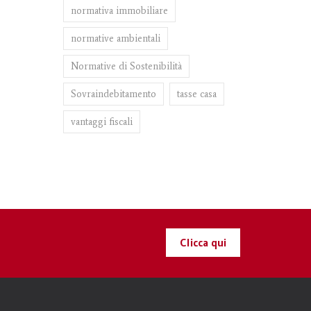
normativa immobiliare
normative ambientali
Normative di Sostenibilità
Sovraindebitamento
tasse casa
vantaggi fiscali
Clicca qui