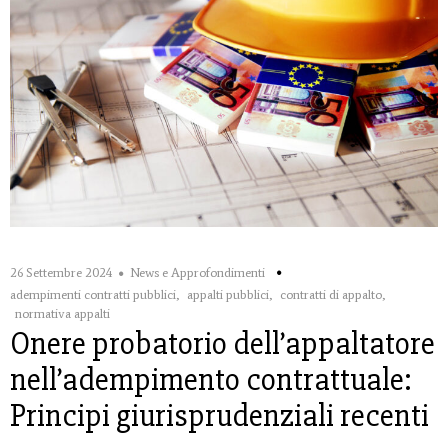
26 Settembre 2024
News e Approfondimenti
adempimenti contratti pubblici
,
appalti pubblici
,
contratti di appalto
,
normativa appalti
Onere probatorio dell’appaltatore
nell’adempimento contrattuale:
Principi giurisprudenziali recenti