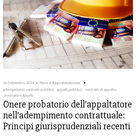
26 Settembre 2024
News e Approfondimenti
adempimenti contratti pubblici
,
appalti pubblici
,
contratti di appalto
,
normativa appalti
Onere probatorio dell’appaltatore
nell’adempimento contrattuale:
Principi giurisprudenziali recenti