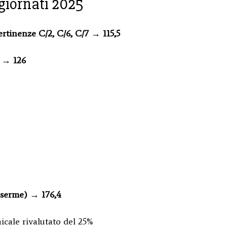
ggiornati 2025
ertinenze C/2, C/6, C/7
→
115,5
→
126
aserme)
→
176,4
icale rivalutato del 25%