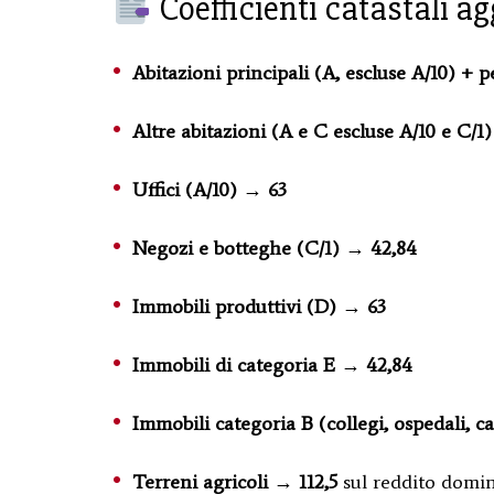
Coefficienti catastali a
Abitazioni principali (A, escluse A/10) + p
Altre abitazioni (A e C escluse A/10 e C/1)
Uffici (A/10)
→
63
Negozi e botteghe (C/1)
→
42,84
Immobili produttivi (D)
→
63
Immobili di categoria E
→
42,84
Immobili categoria B (collegi, ospedali, c
Terreni agricoli
→
112,5
sul reddito domin