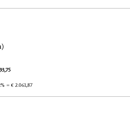
a)
93,75
2% = € 2.061,87