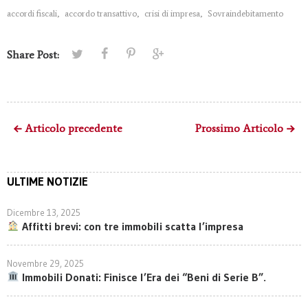
accordi fiscali
,
accordo transattivo
,
crisi di impresa
,
Sovraindebitamento
Share Post:
Articolo precedente
Prossimo Articolo
ULTIME NOTIZIE
Dicembre 13, 2025
Affitti brevi: con tre immobili scatta l’impresa
Novembre 29, 2025
Immobili Donati: Finisce l’Era dei “Beni di Serie B”.