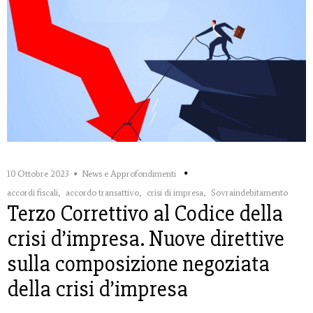
10 Ottobre 2023
News e Approfondimenti
accordi fiscali
,
accordo transattivo
,
crisi di impresa
,
Sovraindebitamento
Terzo Correttivo al Codice della
crisi d’impresa. Nuove direttive
sulla composizione negoziata
della crisi d’impresa