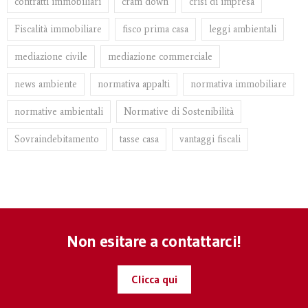
contratti immobiliari
cram down
crisi di impresa
Fiscalità immobiliare
fisco prima casa
leggi ambientali
mediazione civile
mediazione commerciale
news ambiente
normativa appalti
normativa immobiliare
normative ambientali
Normative di Sostenibilità
Sovraindebitamento
tasse casa
vantaggi fiscali
Non esitare a contattarci!
Clicca qui