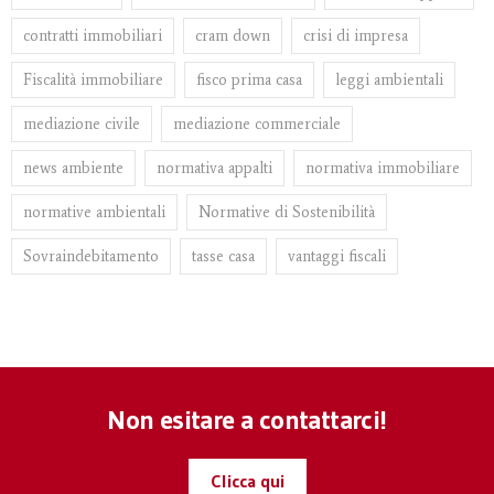
contratti immobiliari
cram down
crisi di impresa
Fiscalità immobiliare
fisco prima casa
leggi ambientali
mediazione civile
mediazione commerciale
news ambiente
normativa appalti
normativa immobiliare
normative ambientali
Normative di Sostenibilità
Sovraindebitamento
tasse casa
vantaggi fiscali
Non esitare a contattarci!
Clicca qui