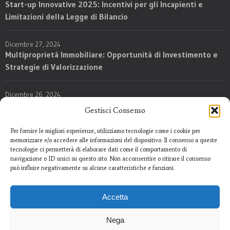
Start-up Innovative 2025: Incentivi per gli Incapienti e
Limitazioni della Legge di Bilancio
Dicembre 27, 2024
Multiproprietà Immobiliare: Opportunità di Investimento e
Strategie di Valorizzazione
Dicembre 26, 2024
Nuove Regole per l’Imposta su Successioni e Donazioni:
Gestisci Consenso
Opportunità e Rischi per Agenti, Investitori e Sviluppatori
Immobiliari
Per fornire le migliori esperienze, utilizziamo tecnologie come i cookie per
memorizzare e/o accedere alle informazioni del dispositivo. Il consenso a queste
tecnologie ci permetterà di elaborare dati come il comportamento di
navigazione o ID unici su questo sito. Non acconsentire o ritirare il consenso
può influire negativamente su alcune caratteristiche e funzioni.
Accetta
Nega