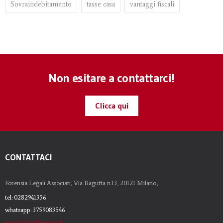
Sovraindebitamento
tasse casa
vantaggi fiscali
Non esitare a contattarci!
Clicca qui
CONTATTACI
Forensia Legali Associati, Via Bagutta n.13, 20121 Milano,
tel: 0282941356
whatsapp: 3759083546
email: info@forensia.it